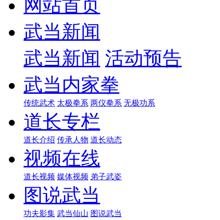
网站首页
武当新闻
武当新闻
活动预告
武当内家拳
传统武术
太极拳系
两仪拳系
无极功系
道长专栏
道长介绍
传承人物
道长动态
视频在线
道长视频
媒体视频
弟子武姿
图说武当
功夫影集
武当仙山
图说武当