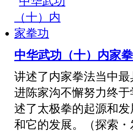
中华武功（十）内家拳
讲述了内家拳法当中最
进陈家沟不懈努力终于
述了太极拳的起源和发
和它的发展。（探索・发现2