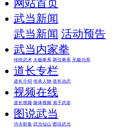
网站首页
武当新闻
武当新闻
活动预告
武当内家拳
传统武术
太极拳系
两仪拳系
无极功系
道长专栏
道长介绍
传承人物
道长动态
视频在线
道长视频
媒体视频
弟子武姿
图说武当
功夫影集
武当仙山
图说武当