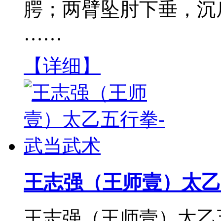
腭；两臂坠肘下垂，沉肩
……
【详细】
王志强（王师壹）太乙
王志强（王师壹）太乙